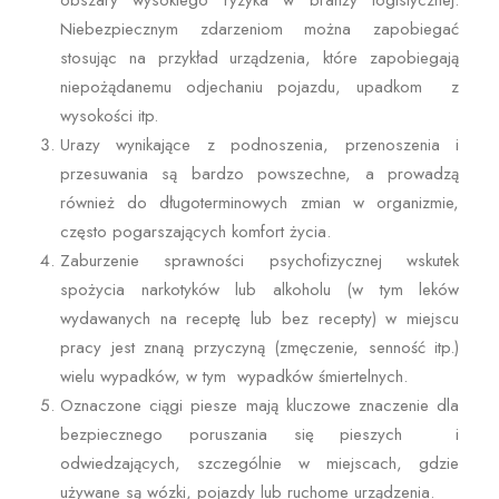
obszary wysokiego ryzyka w branży logistycznej.
Niebezpiecznym zdarzeniom można zapobiegać
stosując na przykład urządzenia, które zapobiegają
niepożądanemu odjechaniu pojazdu, upadkom z
wysokości itp.
Urazy wynikające z podnoszenia, przenoszenia i
przesuwania są bardzo powszechne, a prowadzą
również do długoterminowych zmian w organizmie,
często pogarszających komfort życia.
Zaburzenie sprawności psychofizycznej wskutek
spożycia narkotyków lub alkoholu (w tym leków
wydawanych na receptę lub bez recepty) w miejscu
pracy jest znaną przyczyną (zmęczenie, senność itp.)
wielu wypadków, w tym wypadków śmiertelnych.
Oznaczone ciągi piesze mają kluczowe znaczenie dla
bezpiecznego poruszania się pieszych i
odwiedzających, szczególnie w miejscach, gdzie
używane są wózki, pojazdy lub ruchome urządzenia.