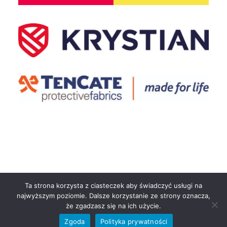
© 2024 Koalicja Bezpieczni w Pracy :: przepisy, bezpieczeństwo i zasady BHP
Ta strona korzysta z ciasteczek aby świadczyć usługi na
najwyższym poziomie. Dalsze korzystanie ze strony oznacza,
że zgadzasz się na ich użycie.
Zgoda
Polityka prywatności