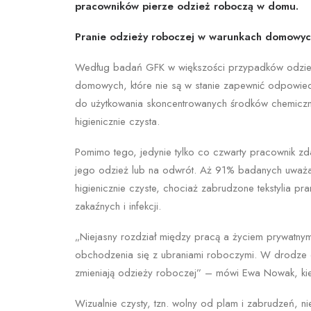
pracowników pierze odzież roboczą w domu.
Pranie odzieży roboczej w warunkach domowy
Według badań GFK w większości przypadków odzież 
domowych, które nie są w stanie zapewnić odpowiedn
do użytkowania skoncentrowanych środków chemiczn
higienicznie czysta.
Pomimo tego, jedynie tylko co czwarty pracownik z
jego odzież lub na odwrót. Aż 91% badanych uważa
higienicznie czyste, chociaż zabrudzone tekstylia
zakaźnych i infekcji.
„Niejasny rozdział między pracą a życiem prywatny
obchodzenia się z ubraniami roboczymi. W drodze 
zmieniają odzieży roboczej” – mówi Ewa Nowak, kie
Wizualnie czysty, tzn. wolny od plam i zabrudzeń, 