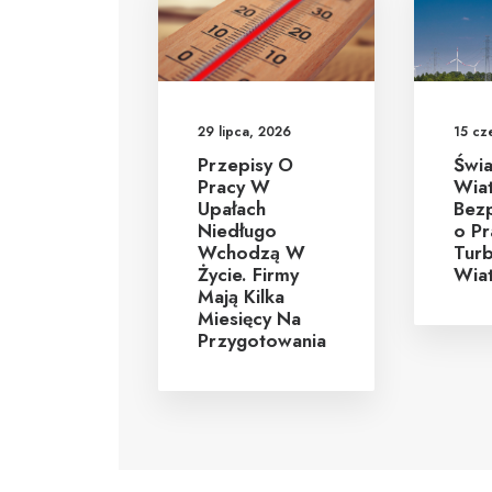
29 lipca, 2026
15 cz
Przepisy O
Świ
Pracy W
Wiat
Upałach
Bez
Niedługo
O Pr
Wchodzą W
Turb
Życie. Firmy
Wia
Mają Kilka
Miesięcy Na
Przygotowania