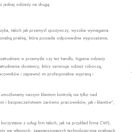
z jednej odzieży na drugą.
yka, takich jak przemysł spożywczy, wysokie wymagania
onalną pralnię, która posiada odpowiednie wyposażenie,
atrudnieni w przemyśle czy też handlu, higiena odzieży
zatrudnienie dostawcy, który serwisuje odzież roboczą,
cowników i zapewnić im profesjonalnie wypraną i
umożliwiamy naszym klientom kontrolę nie tylko nad
m i bezpieczeństwem zarówno pracowników, jak i klientów”,
orzystanie z usług firm takich, jak na przykład firma CWS,
zieży we własnych, zaawansowanych technologicznie pralniach