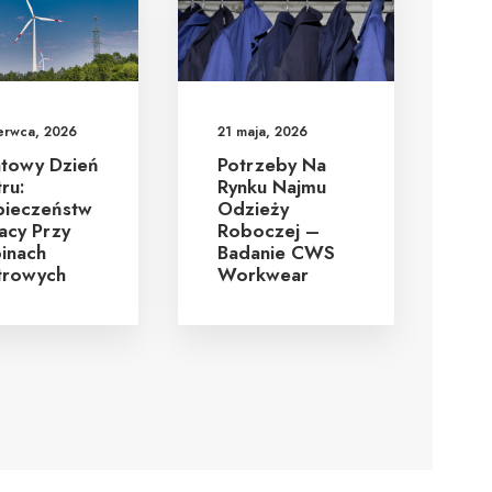
erwca, 2026
21 maja, 2026
atowy Dzień
Potrzeby Na
ru:
Rynku Najmu
pieczeństw
Odzieży
acy Przy
Roboczej –
inach
Badanie CWS
trowych
Workwear